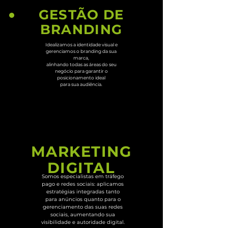
GESTÃO DE
BRANDING
Idealizamos a identidade visual e
gerenciamos o branding da sua
marca,
alinhando todas as áreas do seu
negócio para garantir o
posicionamento ideal
para sua audiência.
MARKETING
DIGITAL
Somos especialistas em tráfego
pago e redes sociais: aplicamos
estratégias integradas tanto
para anúncios quanto para o
gerenciamento das suas redes
sociais, aumentando sua
visibilidade e autoridade digital.