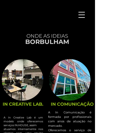
ONDE AS IDEIAS
BORBULHAM
IN CREATIVE LAB.
IN COMUNICAÇÃO
A In Comunicação é
formada por profissionais
A In Creative Lab é um
com anos de atuação no
modelo onde oferecemos
serviços IN.HOUSE, assim
mercado.
atuamos internamente nos
Oferecemos o serviço de
clientes com uma equipe