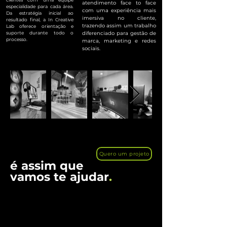
atendimento face to face
especialidade para cada área.
com uma experiência mais
Da estratégia inicial ao
imersiva no cliente,
resultado final, a In Creative
trazendo assim um trabalho
Lab oferece orientação e
suporte durante todo o
diferenciado para gestão de
processo.
marca, marketing e redes
sociais.
Quero um projeto
é assim que
vamos te ajudar
.